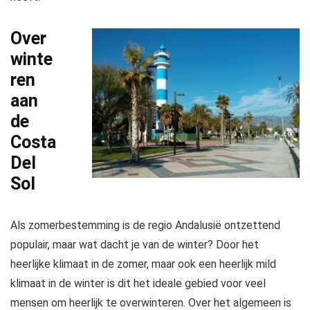
Over
winte
ren
aan
de
Costa
Del
Sol
Als zomerbestemming is de regio Andalusië ontzettend
populair, maar wat dacht je van de winter? Door het
heerlijke klimaat in de zomer, maar ook een heerlijk mild
klimaat in de winter is dit het ideale gebied voor veel
mensen om heerlijk te overwinteren. Over het algemeen is