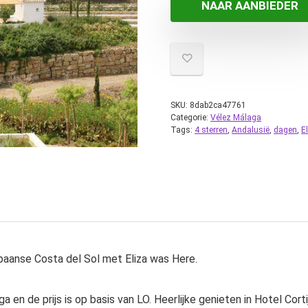
NAAR AANBIEDER
SKU:
8dab2ca47761
Categorie:
Vélez Málaga
Tags:
4 sterren
,
Andalusië
,
dagen
,
E
Spaanse Costa del Sol met Eliza was Here.
 en de prijs is op basis van LO. Heerlijke genieten in Hotel Cort