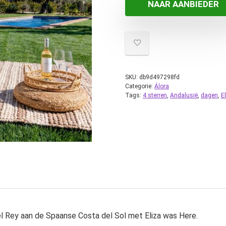
NAAR AANBIEDER
SKU:
db9d497298fd
Categorie:
Álora
Tags:
4 sterren
,
Andalusië
,
dagen
,
E
del Rey aan de Spaanse Costa del Sol met Eliza was Here.