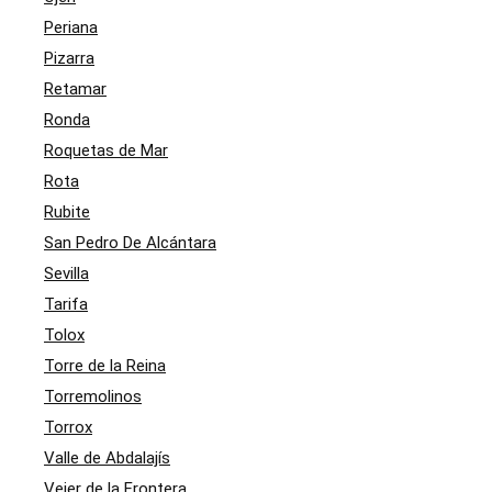
Periana
Pizarra
Retamar
Ronda
Roquetas de Mar
Rota
Rubite
San Pedro De Alcántara
Sevilla
Tarifa
Tolox
Torre de la Reina
Torremolinos
Torrox
Valle de Abdalajís
Vejer de la Frontera