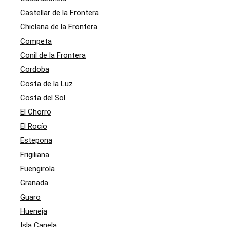
Castellar de la Frontera
Chiclana de la Frontera
Competa
Conil de la Frontera
Cordoba
Costa de la Luz
Costa del Sol
El Chorro
El Rocío
Estepona
Frigiliana
Fuengirola
Granada
Guaro
Hueneja
Isla Canela