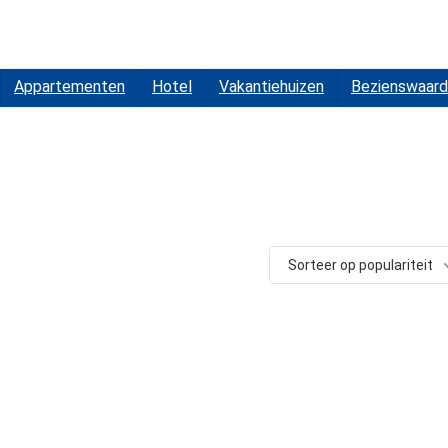
Appartementen
Hotel
Vakantiehuizen
Bezienswaard
Sorteer op populariteit