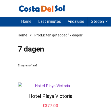
Home
Last minutes
Andalusië
Steden
Home
Producten getagged “7 dagen”
7 dagen
Enig resultaat
Hotel Playa Victoria
€
377.00