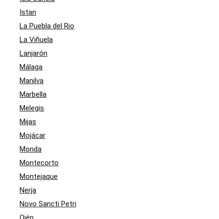
Istan
La Puebla del Rio
La Viñuela
Lanjarón
Málaga
Manilva
Marbella
Melegis
Mijas
Mojácar
Monda
Montecorto
Montejaque
Nerja
Novo Sancti Petri
Ojén