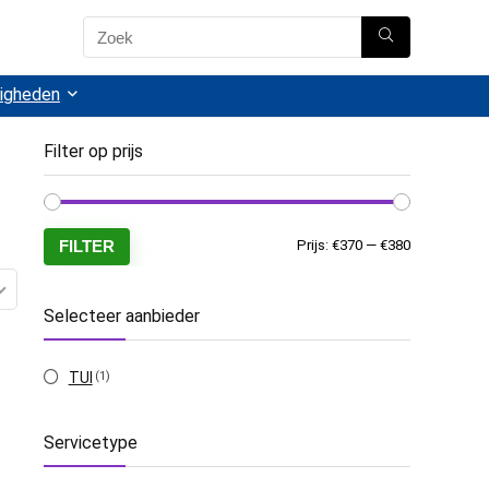
igheden
Filter op prijs
FILTER
Prijs:
€370
—
€380
Selecteer aanbieder
TUI
(1)
Servicetype